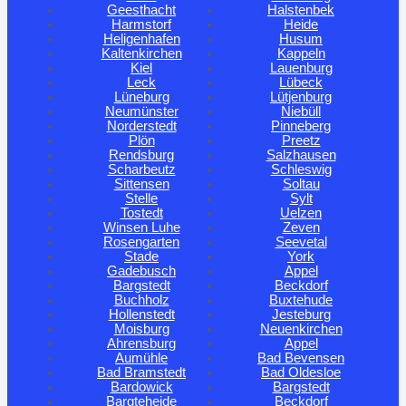
Geesthacht
Halstenbek
Harmstorf
Heide
Heligenhafen
Husum
Kaltenkirchen
Kappeln
Kiel
Lauenburg
Leck
Lübeck
Lüneburg
Lütjenburg
Neumünster
Niebüll
Norderstedt
Pinneberg
Plön
Preetz
Rendsburg
Salzhausen
Scharbeutz
Schleswig
Sittensen
Soltau
Stelle
Sylt
Tostedt
Uelzen
Winsen Luhe
Zeven
Rosengarten
Seevetal
Stade
York
Gadebusch
Appel
Bargstedt
Beckdorf
Buchholz
Buxtehude
Hollenstedt
Jesteburg
Moisburg
Neuenkirchen
Ahrensburg
Appel
Aumühle
Bad Bevensen
Bad Bramstedt
Bad Oldesloe
Bardowick
Bargstedt
Bargteheide
Beckdorf