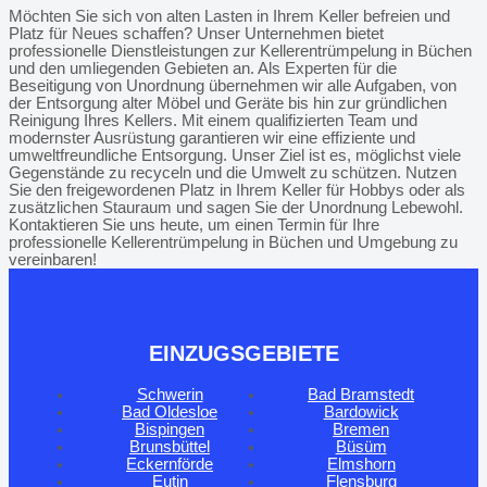
Möchten Sie sich von alten Lasten in Ihrem Keller befreien und
Platz für Neues schaffen? Unser Unternehmen bietet
professionelle Dienstleistungen zur Kellerentrümpelung in Büchen
und den umliegenden Gebieten an. Als Experten für die
Beseitigung von Unordnung übernehmen wir alle Aufgaben, von
der Entsorgung alter Möbel und Geräte bis hin zur gründlichen
Reinigung Ihres Kellers. Mit einem qualifizierten Team und
modernster Ausrüstung garantieren wir eine effiziente und
umweltfreundliche Entsorgung. Unser Ziel ist es, möglichst viele
Gegenstände zu recyceln und die Umwelt zu schützen. Nutzen
Sie den freigewordenen Platz in Ihrem Keller für Hobbys oder als
zusätzlichen Stauraum und sagen Sie der Unordnung Lebewohl.
Kontaktieren Sie uns heute, um einen Termin für Ihre
professionelle Kellerentrümpelung in Büchen und Umgebung zu
vereinbaren!
EINZUGSGEBIETE
Schwerin
Bad Bramstedt
Bad Oldesloe
Bardowick
Bispingen
Bremen
Brunsbüttel
Büsüm
Eckernförde
Elmshorn
Eutin
Flensburg