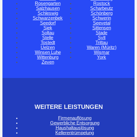
Rosengarten
Rostock
Salzhausen
Scharbeutz
Schleswig
Schönberg
Schwarzenbek
Schwerin
Seedorf
Seevetal
Siek
Sittensen
Soltau
Stade
Stelle
Sylt
Tostedt
Trittau
Uelzen
Waren (Müritz)
Winsen Luhe
Wismar
Wittenburg
York
Zeven
WEITERE LEISTUNGEN
Firmenauflösung
Gewerbliche Entsorgung
Haushaltauslösung
Kellerentrümpelung