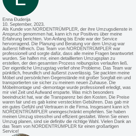
Enna Đuderija
10. September, 2023.
Als Kunde von NORDENTRÜMPLER, der ihre Umzugsdienste in
Anspruch genommen hat, kann ich nur Positives über meine
Erfahrung berichten. Von Anfang bis Ende war der Service
hervorragend. Die Planung und Beratung vor dem Umzug war
äußerst hilfreich. Das Team von NORDENTRÜMPLER war
professionell und sorgte dafür, dass alle meine Fragen beantwortet
wurden. Sie halfen mir, einen detaillierten Umzugsplan zu
erstellen, der den gesamten Prozess reibungslos verlaufen ließ.
Der eigentliche Umzugstag verlief ohne Probleme. Das Team war
pünktlich, freundlich und äußerst zuverlässig. Sie packten meine
Möbel und persönlichen Gegenstände mit großer Sorgfalt ein und
transportierten sie sicher zu meinem neuen Zuhause. Die
Möbelmontage und -demontage wurde professionell erledigt, was
mir viel Zeit und Aufwand ersparte. Was mich besonders
beeindruckt hat, war die Transparenz bei den Kosten. Die Preise
waren fair und es gab keine versteckten Gebühren. Das gab mir
ein gutes Gefühl und Vertrauen in die Firma. Insgesamt kann ich
NORDENTRÜMPLER uneingeschränkt empfehlen. Sie haben
meinen Umzug stressfrei und effizient gestaltet. Wenn Sie einen
Umzug planen, sind sie definitiv die richtige Wahl. Vielen Dank an
das Team von NORDENTRÜMPLER für einen großartigen
Service!