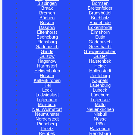
Bispingen
Börnsen
Braak
Breitenfelder
Bremen
Brunsbüttel
Büchen
Buchholz
Büsüm
Buxtehude
Dassow
Eckernförde
Elfenhorst
Elmshorn
Escheburg
Eutin
Flensburg
Gadebusch
Gadebusch
Geesthacht
Glinde
Greweesmühlen
Gülzow
Güster
Hagenow
Halstenbek
Harmstorf
Heide
Heligenhafen
Hollenstedt
Husum
Jesteburg
Kaltenkirchen
Kappeln
Kiel
Lauenburg
Leck
Lübeck
Ludwigslust
Lüneburg
Lütjenburg
Lutjensee
Moisburg
Mölln
Neu Wulmstorf
Neuenkirchen
Neumünster
Niebüll
Norderstedt
Nüsse
Pinneberg
Plön
Preetz
Ratzeburg
Reinbek
Rendsburg