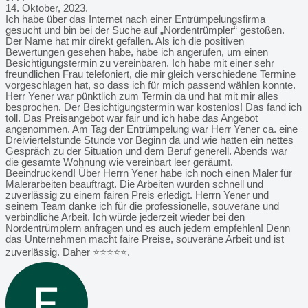
14. Oktober, 2023.
Ich habe über das Internet nach einer Entrümpelungsfirma
gesucht und bin bei der Suche auf „Nordentrümpler“ gestoßen.
Der Name hat mir direkt gefallen. Als ich die positiven
Bewertungen gesehen habe, habe ich angerufen, um einen
Besichtigungstermin zu vereinbaren. Ich habe mit einer sehr
freundlichen Frau telefoniert, die mir gleich verschiedene Termine
vorgeschlagen hat, so dass ich für mich passend wählen konnte.
Herr Yener war pünktlich zum Termin da und hat mit mir alles
besprochen. Der Besichtigungstermin war kostenlos! Das fand ich
toll. Das Preisangebot war fair und ich habe das Angebot
angenommen. Am Tag der Entrümpelung war Herr Yener ca. eine
Dreiviertelstunde Stunde vor Beginn da und wie hatten ein nettes
Gespräch zu der Situation und dem Beruf generell. Abends war
die gesamte Wohnung wie vereinbart leer geräumt.
Beeindruckend! Über Herrn Yener habe ich noch einen Maler für
Malerarbeiten beauftragt. Die Arbeiten wurden schnell und
zuverlässig zu einem fairen Preis erledigt. Herrn Yener und
seinem Team danke ich für die professionelle, souveräne und
verbindliche Arbeit. Ich würde jederzeit wieder bei den
Nordentrümplern anfragen und es auch jedem empfehlen! Denn
das Unternehmen macht faire Preise, souveräne Arbeit und ist
zuverlässig. Daher ⭐️⭐️⭐️⭐️⭐️.