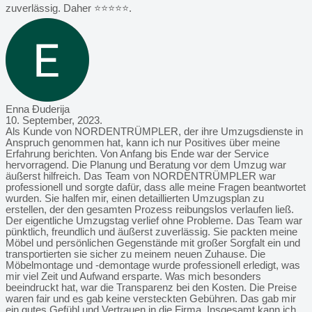
zuverlässig. Daher ⭐️⭐️⭐️⭐️⭐️.
Enna Đuderija
10. September, 2023.
Als Kunde von NORDENTRÜMPLER, der ihre Umzugsdienste in
Anspruch genommen hat, kann ich nur Positives über meine
Erfahrung berichten. Von Anfang bis Ende war der Service
hervorragend. Die Planung und Beratung vor dem Umzug war
äußerst hilfreich. Das Team von NORDENTRÜMPLER war
professionell und sorgte dafür, dass alle meine Fragen beantwortet
wurden. Sie halfen mir, einen detaillierten Umzugsplan zu
erstellen, der den gesamten Prozess reibungslos verlaufen ließ.
Der eigentliche Umzugstag verlief ohne Probleme. Das Team war
pünktlich, freundlich und äußerst zuverlässig. Sie packten meine
Möbel und persönlichen Gegenstände mit großer Sorgfalt ein und
transportierten sie sicher zu meinem neuen Zuhause. Die
Möbelmontage und -demontage wurde professionell erledigt, was
mir viel Zeit und Aufwand ersparte. Was mich besonders
beeindruckt hat, war die Transparenz bei den Kosten. Die Preise
waren fair und es gab keine versteckten Gebühren. Das gab mir
ein gutes Gefühl und Vertrauen in die Firma. Insgesamt kann ich