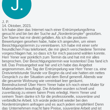
J. P.
14. Oktober, 2023.
Ich habe über das Internet nach einer Entrümpelungsfirma
gesucht und bin bei der Suche auf „Nordentrümpler“ gestoßen.
Der Name hat mir direkt gefallen. Als ich die positiven
Bewertungen gesehen habe, habe ich angerufen, um einen
Besichtigungstermin zu vereinbaren. Ich habe mit einer sehr
freundlichen Frau telefoniert, die mir gleich verschiedene Termine
vorgeschlagen hat, so dass ich für mich passend wählen konnte.
Herr Yener war pünktlich zum Termin da und hat mit mir alles
besprochen. Der Besichtigungstermin war kostenlos! Das fand ich
toll. Das Preisangebot war fair und ich habe das Angebot
angenommen. Am Tag der Entrümpelung war Herr Yener ca. eine
Dreiviertelstunde Stunde vor Beginn da und wie hatten ein nettes
Gespräch zu der Situation und dem Beruf generell. Abends war
die gesamte Wohnung wie vereinbart leer geräumt.
Beeindruckend! Über Herrn Yener habe ich noch einen Maler für
Malerarbeiten beauftragt. Die Arbeiten wurden schnell und
zuverlässig zu einem fairen Preis erledigt. Herrn Yener und
seinem Team danke ich für die professionelle, souveräne und
verbindliche Arbeit. Ich würde jederzeit wieder bei den
Nordentrümplern anfragen und es auch jedem empfehlen! Denn
das Unternehmen macht faire Preise, souveräne Arbeit und ist