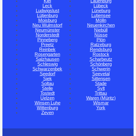
Kiel
Lauenburg
Leck
Lübeck
Ludwigslust
Lüneburg
Lütjenburg
Lutjensee
Moisburg
Mölln
Neu Wulmstorf
Neuenkirchen
Neumünster
Niebüll
Norderstedt
Nüsse
Pinneberg
Plön
Preetz
Ratzeburg
Reinbek
Rendsburg
Rosengarten
Rostock
Salzhausen
Scharbeutz
Schleswig
Schönberg
Schwarzenbek
Schwerin
Seedorf
Seevetal
Siek
Sittensen
Soltau
Stade
Stelle
Sylt
Tostedt
Trittau
Uelzen
Waren (Müritz)
Winsen Luhe
Wismar
Wittenburg
York
Zeven