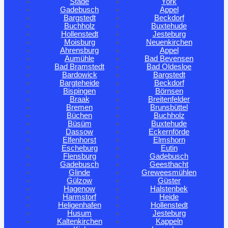
Stade
York
Gadebusch
Appel
Bargstedt
Beckdorf
Buchholz
Buxtehude
Hollenstedt
Jesteburg
Moisburg
Neuenkirchen
Ahrensburg
Appel
Aumühle
Bad Bevensen
Bad Bramstedt
Bad Oldesloe
Bardowick
Bargstedt
Bargteheide
Beckdorf
Bispingen
Börnsen
Braak
Breitenfelder
Bremen
Brunsbüttel
Büchen
Buchholz
Büsüm
Buxtehude
Dassow
Eckernförde
Elfenhorst
Elmshorn
Escheburg
Eutin
Flensburg
Gadebusch
Gadebusch
Geesthacht
Glinde
Greweesmühlen
Gülzow
Güster
Hagenow
Halstenbek
Harmstorf
Heide
Heligenhafen
Hollenstedt
Husum
Jesteburg
Kaltenkirchen
Kappeln