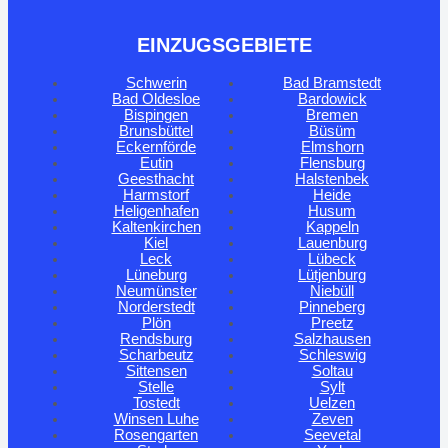
EINZUGSGEBIETE
Schwerin
Bad Bramstedt
Bad Oldesloe
Bardowick
Bispingen
Bremen
Brunsbüttel
Büsüm
Eckernförde
Elmshorn
Eutin
Flensburg
Geesthacht
Halstenbek
Harmstorf
Heide
Heligenhafen
Husum
Kaltenkirchen
Kappeln
Kiel
Lauenburg
Leck
Lübeck
Lüneburg
Lütjenburg
Neumünster
Niebüll
Norderstedt
Pinneberg
Plön
Preetz
Rendsburg
Salzhausen
Scharbeutz
Schleswig
Sittensen
Soltau
Stelle
Sylt
Tostedt
Uelzen
Winsen Luhe
Zeven
Rosengarten
Seevetal