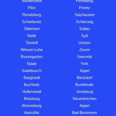
Norderstedt
Pinneberg
Plön
Preetz
Rendsburg
Salzhausen
Scharbeutz
Schleswig
Sittensen
Soltau
Stelle
Sylt
Tostedt
Uelzen
Winsen Luhe
Zeven
Rosengarten
Seevetal
Stade
York
Gadebusch
Appel
Bargstedt
Beckdorf
Buchholz
Buxtehude
Hollenstedt
Jesteburg
Moisburg
Neuenkirchen
Ahrensburg
Appel
Aumühle
Bad Bevensen