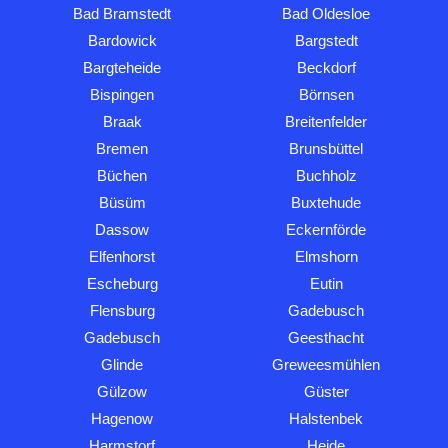
Bad Bramstedt
Bad Oldesloe
Bardowick
Bargstedt
Bargteheide
Beckdorf
Bispingen
Börnsen
Braak
Breitenfelder
Bremen
Brunsbüttel
Büchen
Buchholz
Büsüm
Buxtehude
Dassow
Eckernförde
Elfenhorst
Elmshorn
Escheburg
Eutin
Flensburg
Gadebusch
Gadebusch
Geesthacht
Glinde
Greweesmühlen
Gülzow
Güster
Hagenow
Halstenbek
Harmstorf
Heide